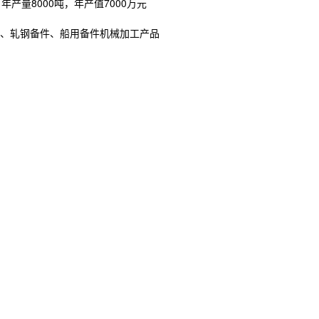
产量8000吨，年产值7000万元
、轧钢备件、船用备件机械加工产品