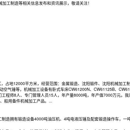
机械加工制造等相关信息发布和资讯展示，敬请关注！
园区，占地12000平方米，经营范围：金属锻造、沈阳锻件、沈阳机械加工
锤等，机械加工设备有卧式车床CW61200N、CW61125B、CW618
机械专门工程师8人、专门管理人员15人，年产量8000吨，年产值7000
船用备件机械加工产品。...
工制造拥有锻造设备4000吨油压机、4吨电液压锤及配套锻造操作车，一