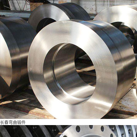
长春弯曲锻件