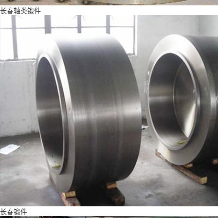
长春轴类锻件
长春锻件