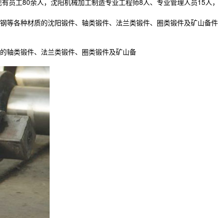
、现有员工80余人，沈阳机械加工制造专业工程师8人、专业管理人员15人，年
钢等各种材质的沈阳锻件、轴类锻件、法兰类锻件、圈类锻件及矿山备件
的轴类锻件、法兰类锻件、圈类锻件及矿山备