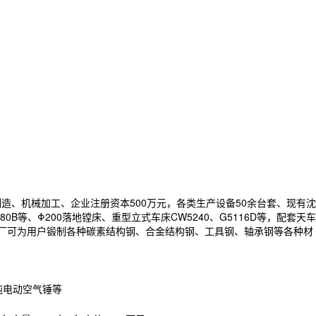
制造、机械加工、企业注册资本500万元，各类生产设备50余台套、现有沈
0B等、Φ200落地镗床、重型立式车床CW5240、G5116D等，配套天车
万元。我厂可为用户锻制各种碳素结构钢、合金结构钢、工具钢、轴承钢等各种材
吨电动空气锤等