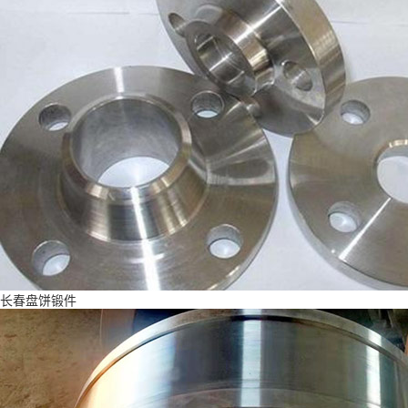
长春盘饼锻件