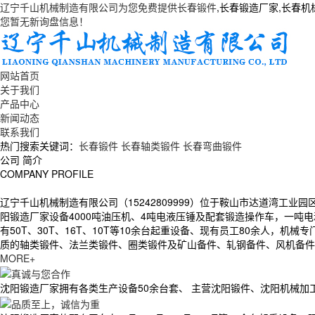
辽宁千山机械制造有限公司为您免费提供
长春锻件
,长春锻造厂家,长春
您暂无新询盘信息！
网站首页
关于我们
产品中心
新闻动态
联系我们
热门搜索关键词：
长春锻件
长春轴类锻件
长春弯曲锻件
公司
简介
COMPANY PROFILE
辽宁千山机械制造有限公司（15242809999）位于鞍山市达道湾工业
阳锻造厂家设备4000吨油压机、4吨电液压锤及配套锻造操作车，一吨电动空气
有50T、30T、16T、10T等10余台起重设备、现有员工80余人，
质的轴类锻件、法兰类锻件、圈类锻件及矿山备件、轧钢备件、风机备件、
MORE+
沈阳锻造厂家拥有各类生产设备50余台套、 主营沈阳锻件、沈阳机械加