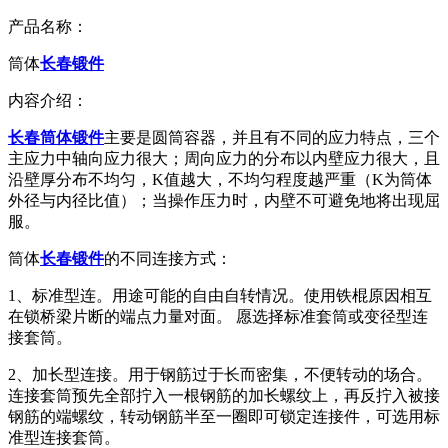
产品名称：
筒体
长春锻件
内容介绍：
长春筒体锻件
主要是圆筒容器，并且有不同的应力特点，三个
主应力中轴向应力很大；周向应力的分布以内壁应力很大，且
沿壁厚分布不均匀，K值越大，不均匀程度越严重（K为筒体
外径与内径比值）；当操作压力时，内壁不可避免地将出现屈
服。
筒体
长春锻件
的不同连接方式：
1、标准型连。用途可能的自由自转情况。使用铁棍原因相互
在锁桥梁片断的端点力量对面。 愿选择标准套筒或变径型连
接套筒。
2、加长型连接。用于钢筋过于长而密集，不便转动的场合。
连接套筒预先全部拧入一根钢筋的加长螺纹上，再反拧入被接
钢筋的端螺纹，转动钢筋半至一圈即可锁定连接件，可选用标
准型连接套筒。