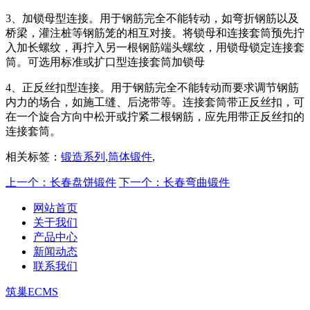
3、加锁母型连接。用于钢筋完全不能转动，如弯折钢筋以及
桥梁，灌注桩等钢筋笼的相互对接。将锁母和连接套筒预先拧
入加长螺纹，再拧入另一根钢筋端头螺纹，用锁母锁定连接套
筒。可选用标准或扩口型连接套筒加锁母
4、正反丝扣型连接。用于钢筋完全不能转动而要求调节钢筋
内力的场合，如施工缝、后浇带等。连接套筒带正反丝扣，可
在一个旋合方向中松开或拧紧二根钢筋，应先用带正反丝扣的
连接套筒。
相关标签：
锻造系列
,
筒体锻件
,
上一个：长春盘饼锻件
下一个：长春弯曲锻件
网站首页
关于我们
产品中心
新闻动态
联系我们
筑巢ECMS