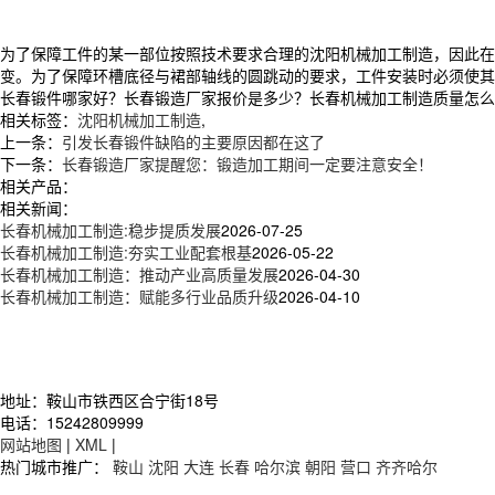
为了保障工件的某一部位按照技术要求合理的沈阳机械加工制造，因此在
变。为了保障环槽底径与裙部轴线的圆跳动的要求，工件安装时必须使其
长春锻件哪家好？长春锻造厂家报价是多少？长春机械加工制造质量怎么样？辽
相关标签：
沈阳机械加工制造
,
上一条：
引发长春锻件缺陷的主要原因都在这了
下一条：
长春锻造厂家提醒您：锻造加工期间一定要注意安全！
相关产品：
相关新闻：
长春机械加工制造:稳步提质发展
2026-07-25
长春机械加工制造:夯实工业配套根基
2026-05-22
长春机械加工制造：推动产业高质量发展
2026-04-30
长春机械加工制造：赋能多行业品质升级
2026-04-10
地址：鞍山市铁西区合宁街18号
电话：15242809999
网站地图
|
XML
|
热门城市推广：
鞍山
沈阳
大连
长春
哈尔滨
朝阳
营口
齐齐哈尔